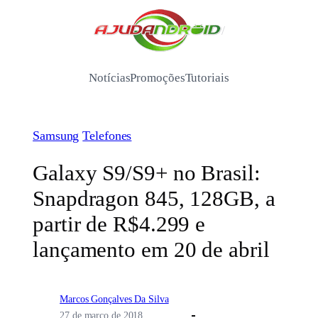
Pular
para
/
o
conteúdo
Notícias
Promoções
Tutoriais
Samsung
Telefones
Galaxy S9/S9+ no Brasil:
Snapdragon 845, 128GB, a
partir de R$4.299 e
lançamento em 20 de abril
Marcos Gonçalves Da Silva
27 de março de 2018