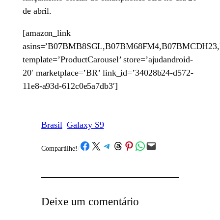
de abril.
[amazon_link
asins=’B07BMB8SGL,B07BM68FM4,B07BMCDH23,
template=’ProductCarousel’ store=’ajudandroid-
20′ marketplace=’BR’ link_id=’34028b24-d572-
11e8-a93d-612c0e5a7db3′]
Brasil
Galaxy S9
Share on Facebook
Share on X
Share on Telegram
Share on Threads
Share on Pinterest
Share on WhatsApp
Email this Page
Compartilhe!
/
Deixe um comentário