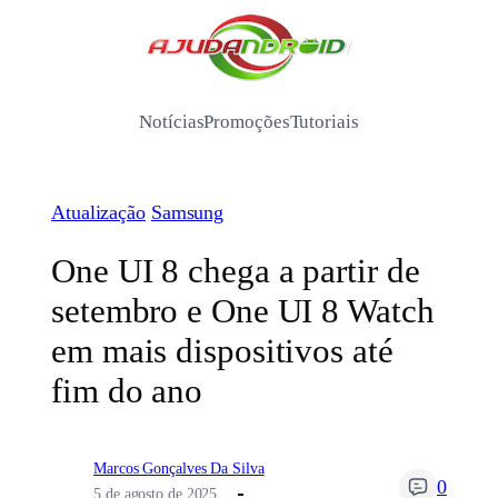
Pular
para
/
o
conteúdo
Notícias
Promoções
Tutoriais
Atualização
Samsung
One UI 8 chega a partir de
setembro e One UI 8 Watch
em mais dispositivos até
fim do ano
Marcos Gonçalves Da Silva
0
5 de agosto de 2025