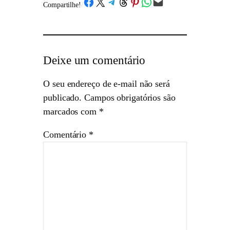
Share on Facebook
Share on X
Share on Telegram
Share on Threads
Share on Pinterest
Share on WhatsApp
Email this Page
Compartilhe!
/
Deixe um comentário
O seu endereço de e-mail não será
publicado.
Campos obrigatórios são
marcados com
*
Comentário
*