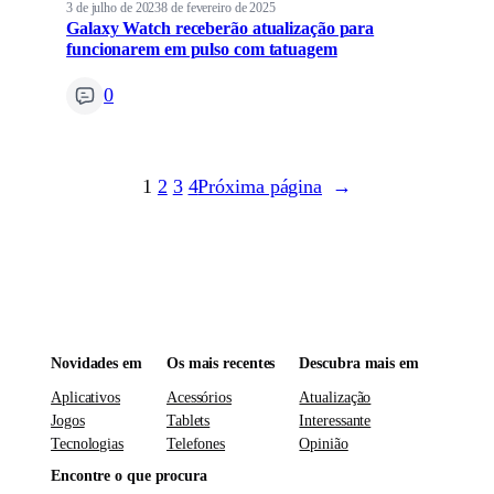
3 de julho de 2023
8 de fevereiro de 2025
Galaxy Watch receberão atualização para
funcionarem em pulso com tatuagem
0
1
2
3
4
Próxima página
→
Novidades em
Os mais recentes
Descubra mais em
Aplicativos
Acessórios
Atualização
Jogos
Tablets
Interessante
Tecnologias
Telefones
Opinião
Encontre o que procura