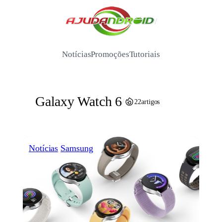
Pular
para
/
o
conteúdo
Notícias
Promoções
Tutoriais
Galaxy Watch 6
/
22
artigos
Notícias
Samsung