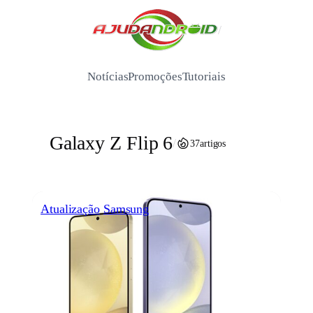
Pular
para
/
o
conteúdo
Notícias
Promoções
Tutoriais
Galaxy Z Flip 6
/
37
artigos
Atualização
Samsung