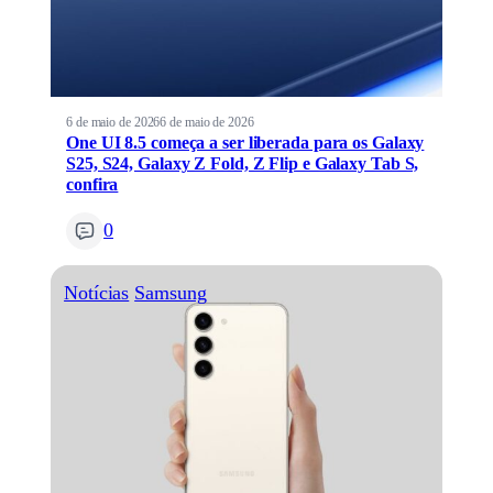
6 de maio de 2026
6 de maio de 2026
One UI 8.5 começa a ser liberada para os Galaxy
S25, S24, Galaxy Z Fold, Z Flip e Galaxy Tab S,
confira
0
Notícias
Samsung