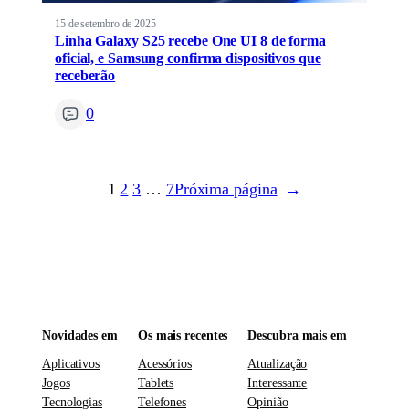
15 de setembro de 2025
Linha Galaxy S25 recebe One UI 8 de forma
oficial, e Samsung confirma dispositivos que
receberão
0
1
2
3
…
7
Próxima página
→
Novidades em
Os mais recentes
Descubra mais em
Aplicativos
Acessórios
Atualização
Jogos
Tablets
Interessante
Tecnologias
Telefones
Opinião