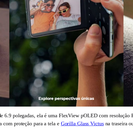
de 6.9 polegadas, ela é uma FlexView pOLED com resolução F
a com proteção para a tela e
Gorilla Glass Victus
na traseira o