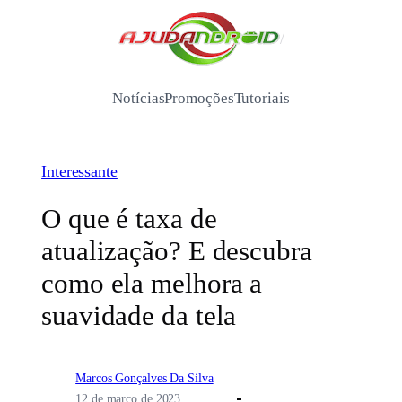
Pular
para
/
o
conteúdo
Notícias
Promoções
Tutoriais
Interessante
O que é taxa de
atualização? E descubra
como ela melhora a
suavidade da tela
Marcos Gonçalves Da Silva
12 de março de 2023