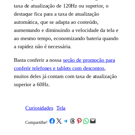
taxa de atualização de 120Hz ou superior, o
destaque fica para a taxa de atualização
automática, que se adapta ao conteúdo,
aumentando e diminuindo a velocidade da tela e
ao mesmo tempo, economizando bateria quando
a rapidez não é necessária.
Basta conferir a nossa
seção de promoção para
conferir telefones e tablets com descontos
,
muitos deles já contam com taxa de atualização
superior a 60Hz.
Curiosidades
Tela
Share on Facebook
Share on X
Share on Telegram
Share on Threads
Share on Pinterest
Share on WhatsApp
Email this Page
Compartilhe!
/