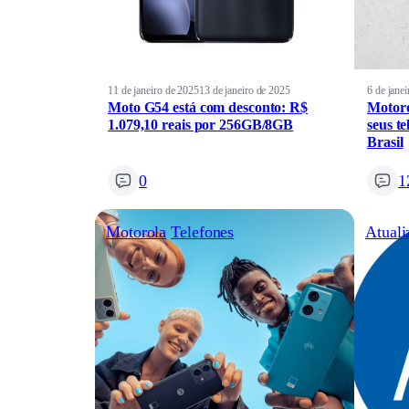
11 de janeiro de 2025
13 de janeiro de 2025
6 de jane
Moto G54 está com desconto: R$
Motoro
1.079,10 reais por 256GB/8GB
seus te
Brasil
0
1
Motorola
Telefones
Atuali