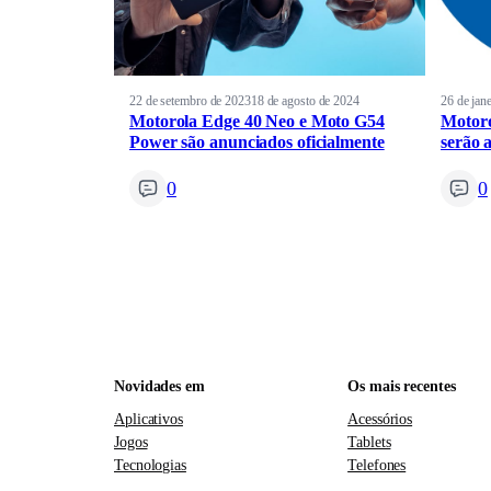
22 de setembro de 2023
18 de agosto de 2024
26 de jan
Motorola Edge 40 Neo e Moto G54
Motoro
Power são anunciados oficialmente
serão 
0
0
Novidades em
Os mais recentes
Aplicativos
Acessórios
Jogos
Tablets
Tecnologias
Telefones