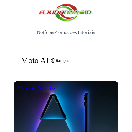
Pular
para
/
o
conteúdo
Notícias
Promoções
Tutoriais
Moto AI
/
6
artigos
Motorola
Notícias