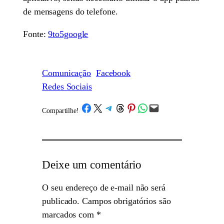
de mensagens do telefone.
Fonte:
9to5google
Comunicação
Facebook
Redes Sociais
Share on Facebook
Share on X
Share on Telegram
Share on Threads
Share on Pinterest
Share on WhatsApp
Email this Page
Compartilhe!
/
Deixe um comentário
O seu endereço de e-mail não será
publicado.
Campos obrigatórios são
marcados com
*