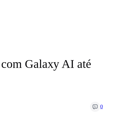
 com Galaxy AI até
0