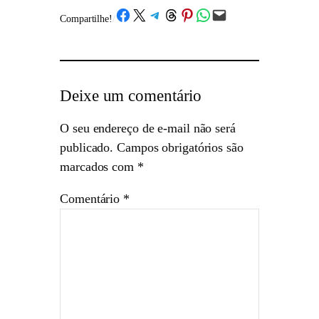
Share on Facebook
Share on X
Share on Telegram
Share on Threads
Share on Pinterest
Share on WhatsApp
Email this Page
Compartilhe!
/
Deixe um comentário
O seu endereço de e-mail não será
publicado.
Campos obrigatórios são
marcados com
*
Comentário
*