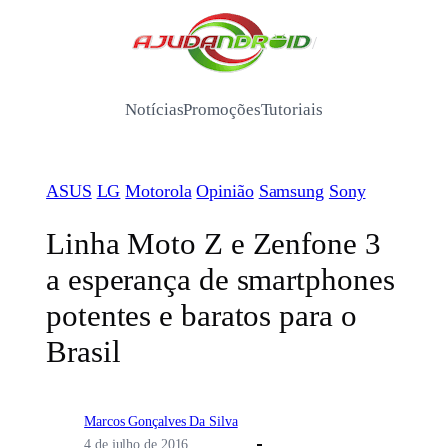
Pular
para
/
o
conteúdo
Notícias
Promoções
Tutoriais
ASUS
LG
Motorola
Opinião
Samsung
Sony
Linha Moto Z e Zenfone 3
a esperança de smartphones
potentes e baratos para o
Brasil
Marcos Gonçalves Da Silva
4 de julho de 2016