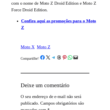
com o nome de Moto Z Droid Edition e Moto Z
Force Droid Edition.
Confira aqui as promoções para o Moto
Z
Moto X
Moto Z
Share on Facebook
Share on X
Share on Telegram
Share on Threads
Share on Pinterest
Share on WhatsApp
Email this Page
Compartilhe!
/
Deixe um comentário
O seu endereço de e-mail não será
publicado.
Campos obrigatórios são
marcados com
*