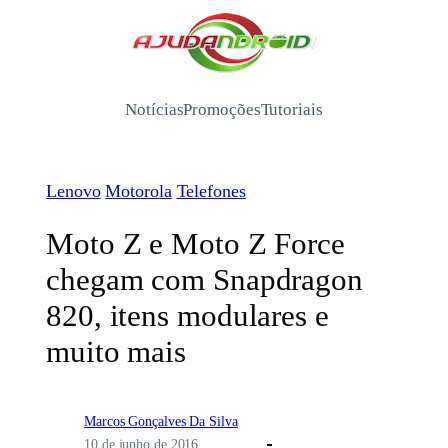
Pular
para
/
o
conteúdo
Notícias
Promoções
Tutoriais
Lenovo
Motorola
Telefones
Moto Z e Moto Z Force
chegam com Snapdragon
820, itens modulares e
muito mais
Marcos Gonçalves Da Silva
10 de junho de 2016