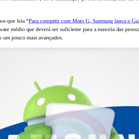
s que leia “
Para competir com Moto G, Samsung lança o Gal
re médio que deverá ser suficiente para a maioria das pesso
ivos um pouco mais avançados.