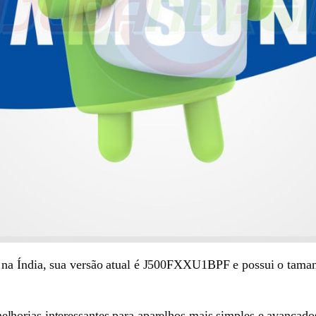
na Índia, sua versão atual é J500FXXU1BPF e possui o taman
elhorias interessantes para aparelhos mais simples e avançados,