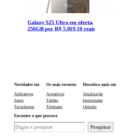
Galaxy S25 Ultra em oferta,
256GB por R$ 5.019,10 reais
Novidades em
Os mais recentes
Descubra mais em
Aplicativos
Acessórios
Atualização
Jogos
Tablets
Interessante
Tecnologias
Telefones
Opinião
Encontre o que procura
Pesquisar
Pesquisar