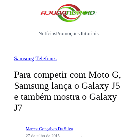
Pular
para
/
o
conteúdo
Notícias
Promoções
Tutoriais
Samsung
Telefones
Para competir com Moto G,
Samsung lança o Galaxy J5
e também mostra o Galaxy
J7
Marcos Gonçalves Da Silva
27 de julho de 2015