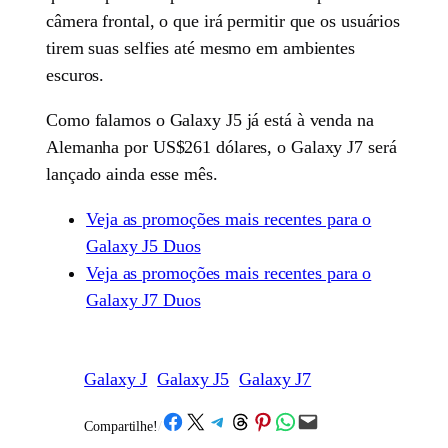
câmera frontal, o que irá permitir que os usuários
tirem suas selfies até mesmo em ambientes
escuros.
Como falamos o Galaxy J5 já está à venda na
Alemanha por US$261 dólares, o Galaxy J7 será
lançado ainda esse mês.
Veja as promoções mais recentes para o
Galaxy J5 Duos
Veja as promoções mais recentes para o
Galaxy J7 Duos
Galaxy J
Galaxy J5
Galaxy J7
Share on Facebook
Share on X
Share on Telegram
Share on Threads
Share on Pinterest
Share on WhatsApp
Email this Page
Compartilhe!
/