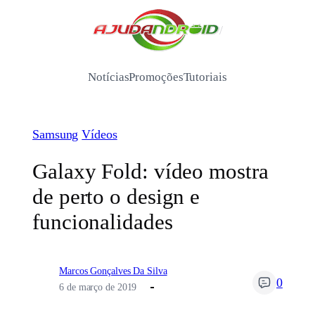
Pular
para
/
o
conteúdo
Notícias
Promoções
Tutoriais
Samsung
Vídeos
Galaxy Fold: vídeo mostra
de perto o design e
funcionalidades
Marcos Gonçalves Da Silva
0
6 de março de 2019