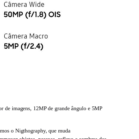
ador de imagens, 12MP de grande ângulo e 5MP
 temos o Nigthography, que muda
emover objetos, pessoas, reflexo e sombras das