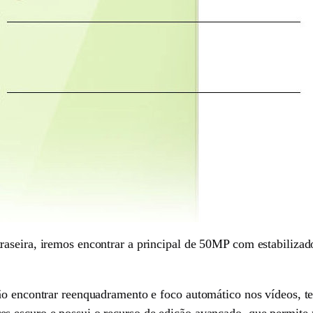
raseira, iremos encontrar a principal de 50MP com estabiliz
rão encontrar reenquadramento e foco automático nos vídeos,
 escuro e possui o recurso de edição avançado, que permite r