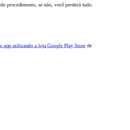
 do procedimento, se não, você perderá tudo.
 o app utilizando a loja Google Play Store
de