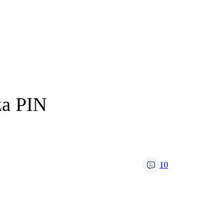
za PIN
10