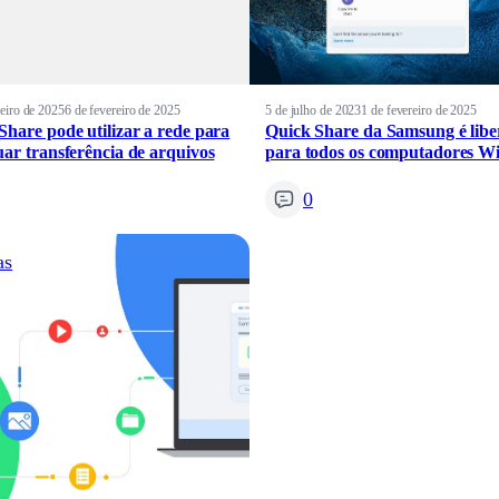
reiro de 2025
6 de fevereiro de 2025
5 de julho de 2023
1 de fevereiro de 2025
Share pode utilizar a rede para
Quick Share da Samsung é lib
uar transferência de arquivos
para todos os computadores W
0
as