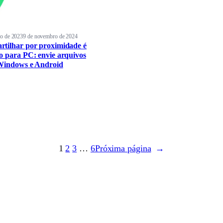
ho de 2023
9 de novembro de 2024
tilhar por proximidade é
o para PC: envie arquivos
Windows e Android
1
2
3
…
6
Próxima página
→