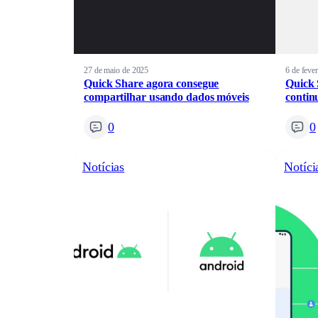
27 de maio de 2025
6 de feve
Quick Share agora consegue
Quick 
compartilhar usando dados móveis
contin
0
0
Notícias
Notíci