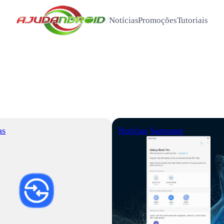
/
Notícias
Promoções
Tutoriais
as
Notícias
Samsung