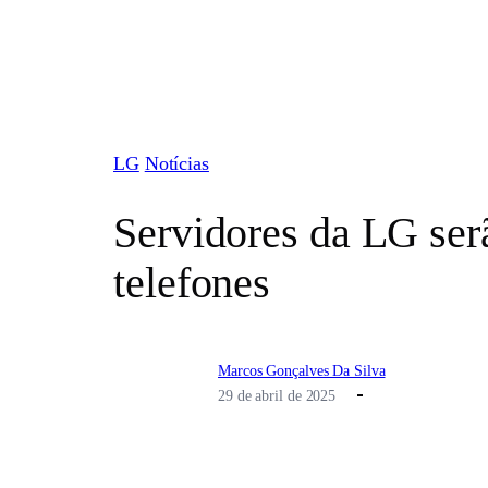
Pular
para
o
conteúdo
LG
Notícias
Servidores da LG serã
telefones
Marcos Gonçalves Da Silva
29 de abril de 2025