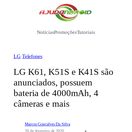
Pular
para
/
o
conteúdo
Notícias
Promoções
Tutoriais
LG
Telefones
LG K61, K51S e K41S são
anunciados, possuem
bateria de 4000mAh, 4
câmeras e mais
Marcos Gonçalves Da Silva
20 de fevereiro de 2020