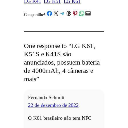
LG K41
LG K51
LG K61
Share on Facebook
Share on X
Share on Telegram
Share on Threads
Share on Pinterest
Share on WhatsApp
Email this Page
Compartilhe!
/
One response to “LG K61,
K51S e K41S são
anunciados, possuem bateria
de 4000mAh, 4 câmeras e
mais”
Fernando Schmitt
22 de dezembro de 2022
O K61 brasileiro não tem NFC