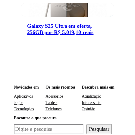
Galaxy S25 Ultra em oferta,
256GB por R$ 5.019,10 reais
Novidades em
Os mais recentes
Descubra mais em
Aplicativos
Acessórios
Atualização
Jogos
Tablets
Interessante
Tecnologias
Telefones
Opinião
Encontre o que procura
Pesquisar
Pesquisar