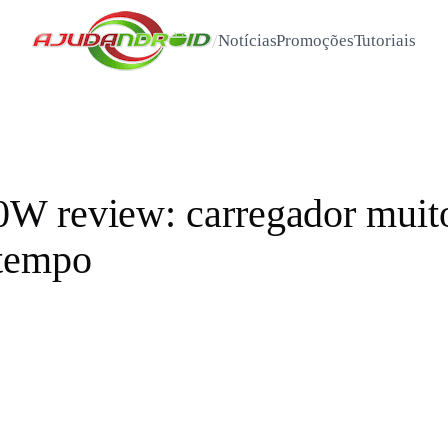
/
Notícias
Promoções
Tutoriais
 review: carregador muito 
 tempo