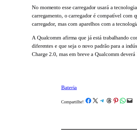
No momento esse carregador usará a tecnologi
carregamento, o carregador é compatível com q
carregador, mas com aparelhos com a tecnologi
A Qualcomm afirma que já está trabalhando com 
diferentes e que seja o novo padrão para a in
Charge 2.0, mas em breve a Qualcomm deverá la
Bateria
Share on Facebook
Share on X
Share on Telegram
Share on Threads
Share on Pinterest
Share on What
Email this Page
Compartilhe!
/