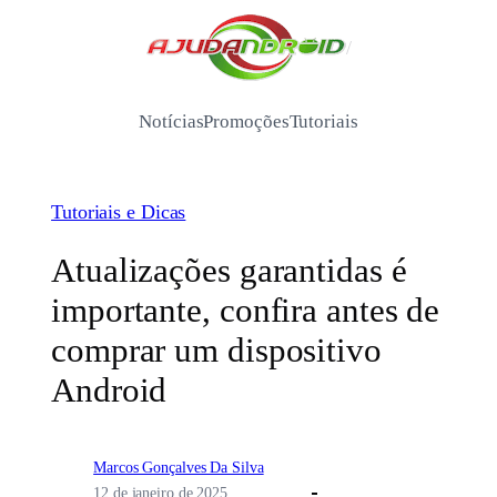
Pular
para
/
o
conteúdo
Notícias
Promoções
Tutoriais
Tutoriais e Dicas
Atualizações garantidas é
importante, confira antes de
comprar um dispositivo
Android
Marcos Gonçalves Da Silva
12 de janeiro de 2025