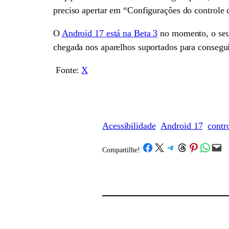
preciso apertar em “Configurações do controle 
O
Android 17 está na Beta 3
no momento, o seu 
chegada nos aparelhos suportados para consegu
Fonte:
X
Acessibilidade
Android 17
contr
Share on Facebook
Share on X
Share on Telegram
Share on Threads
Share on Pinterest
Share on What
Email this Page
Compartilhe!
/