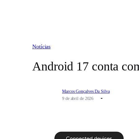
Pular
para
o
conteúdo
Notícias
Android 17 conta co
Marcos Gonçalves Da Silva
9 de abril de 2026