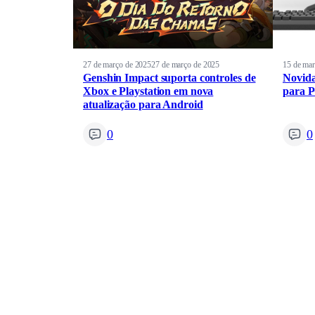
27 de março de 2025
27 de março de 2025
15 de mar
Genshin Impact suporta controles de
Novida
Xbox e Playstation em nova
para P
atualização para Android
0
0