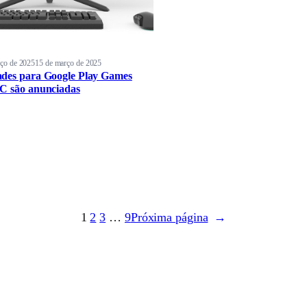
ço de 2025
15 de março de 2025
des para Google Play Games
C são anunciadas
1
2
3
…
9
Próxima página
→