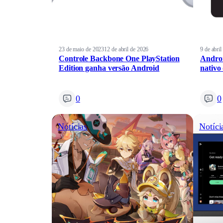
23 de maio de 2023
12 de abril de 2026
9 de abri
Controle Backbone One PlayStation
Androi
Edition ganha versão Android
nativo
0
0
Notícias
Notíci