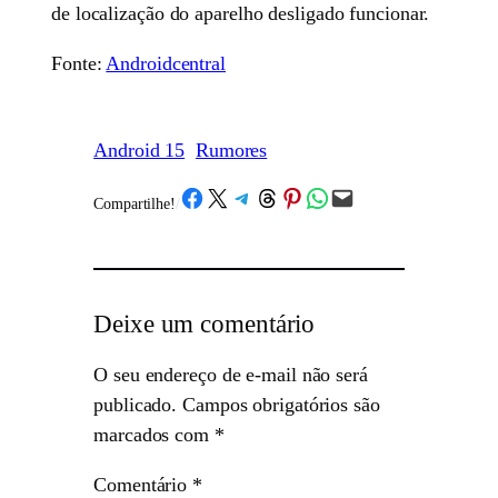
de localização do aparelho desligado funcionar.
Fonte:
Androidcentral
Android 15
Rumores
Share on Facebook
Share on X
Share on Telegram
Share on Threads
Share on Pinterest
Share on WhatsApp
Email this Page
Compartilhe!
/
Deixe um comentário
O seu endereço de e-mail não será
publicado.
Campos obrigatórios são
marcados com
*
Comentário
*