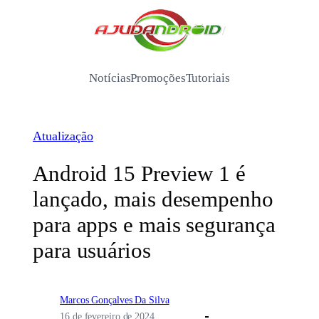
Pular
para
/
o
conteúdo
Notícias
Promoções
Tutoriais
Atualização
Android 15 Preview 1 é
lançado, mais desempenho
para apps e mais segurança
para usuários
Marcos Gonçalves Da Silva
16 de fevereiro de 2024