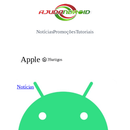
Pular
para
/
o
conteúdo
Notícias
Promoções
Tutoriais
Apple
/
39
artigos
Notícias