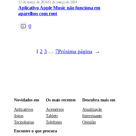
12 de março de 2024
12 de março de 2024
Aplicativo Apple Music não funciona em
aparelhos com root
0
1
2
3
…
7
Próxima página
→
Novidades em
Os mais recentes
Descubra mais em
Aplicativos
Acessórios
Atualização
Jogos
Tablets
Interessante
Tecnologias
Telefones
Opinião
Encontre o que procura