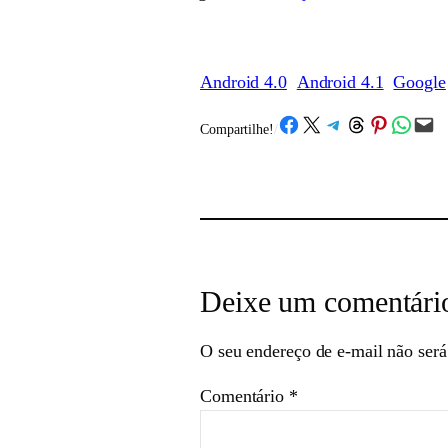
Android 4.0
Android 4.1
Google
Share on Facebook
Share on X
Share on Telegram
Share on Threads
Share on Pinterest
Share on What
Email this Page
Compartilhe!
/
Deixe um comentári
O seu endereço de e-mail não será
Comentário
*