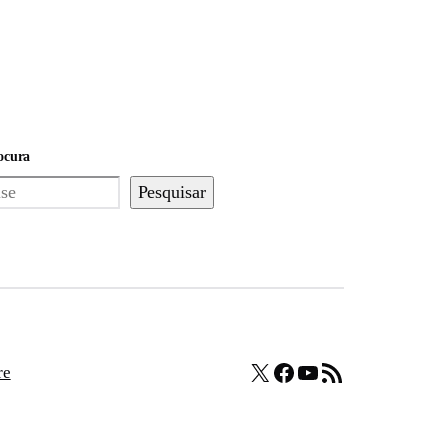
ocura
Pesquisar
X
Facebook
Youtube
Feed RSS
re