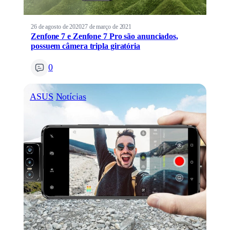
26 de agosto de 2020
27 de março de 2021
Zenfone 7 e Zenfone 7 Pro são anunciados,
possuem câmera tripla giratória
0
ASUS
Notícias