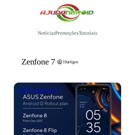
Pular
para
/
o
conteúdo
Notícias
Promoções
Tutoriais
Zenfone 7
/
10
artigos
ASUS
Atualização