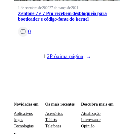
1 de setembro de 2020
27 de março de 2021
Zenfone 7 e 7 Pro recebem desbloqueio para
bootloader e código-fonte do kernel
0
1
2
Próxima página
→
Novidades em
Os mais recentes
Descubra mais em
Aplicativos
Acessórios
Atualização
Jogos
Tablets
Interessante
Tecnologias
Telefones
Opinião