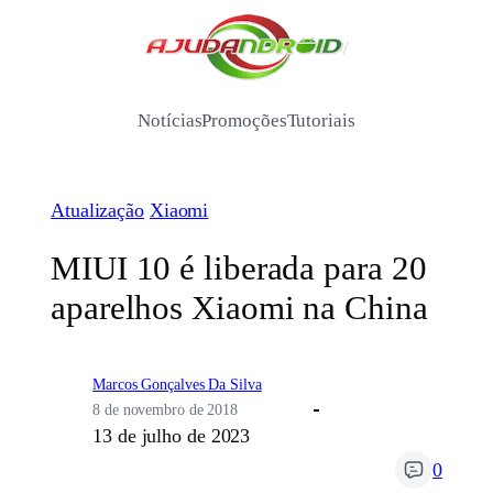
Pular
para
/
o
conteúdo
Notícias
Promoções
Tutoriais
Atualização
Xiaomi
MIUI 10 é liberada para 20
aparelhos Xiaomi na China
Marcos Gonçalves Da Silva
8 de novembro de 2018
13 de julho de 2023
0