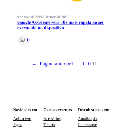
9 de maio de 2019
20 de maio de 2019
Google Assistente será 10x mais rápida ao ser
executada no dispositivo
0
←
Página anterior
1
…
9
10
11
Novidades em
Os mais recentes
Descubra mais em
Aplicativos
Acessórios
Atualização
Jogos
Tablets
Interessante