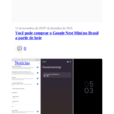
12 de novembro de 2019
7 de dezembro de 2019
Você pode comprar o Google Nest Mini no Brasil
a partir de hoje
0
Notícias