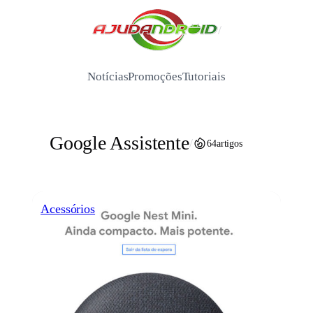
Pular
para
/
o
conteúdo
Notícias
Promoções
Tutoriais
Google Assistente
/
64
artigos
Acessórios