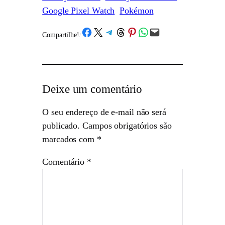
Google Pixel Watch
Pokémon
Share on Facebook
Share on X
Share on Telegram
Share on Threads
Share on Pinterest
Share on WhatsApp
Email this Page
Compartilhe!
/
Deixe um comentário
O seu endereço de e-mail não será
publicado.
Campos obrigatórios são
marcados com
*
Comentário
*