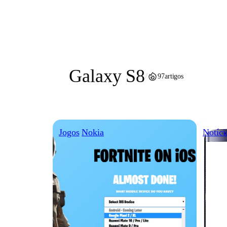
Pular
para
o
conteúdo
Galaxy S8
/
97
artigos
Jogos
Nokia
Notíci