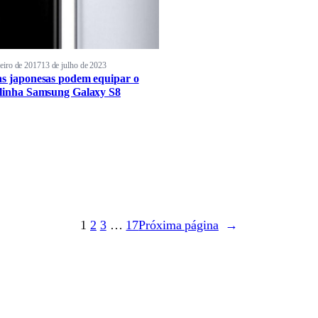
reiro de 2017
13 de julho de 2023
as japonesas podem equipar o
 linha Samsung Galaxy S8
1
2
3
…
17
Próxima página
→