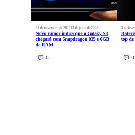
28 de novembro de 2016
13 de julho de 2023
3 de feve
Novo rumor indica que o Galaxy S8
Bateri
chegará com Snapdragon 835 e 6GB
top de
de RAM
0
0