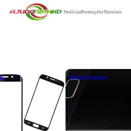
/
Notícias
Promoções
Tutoriais
as
Notícias
Samsung