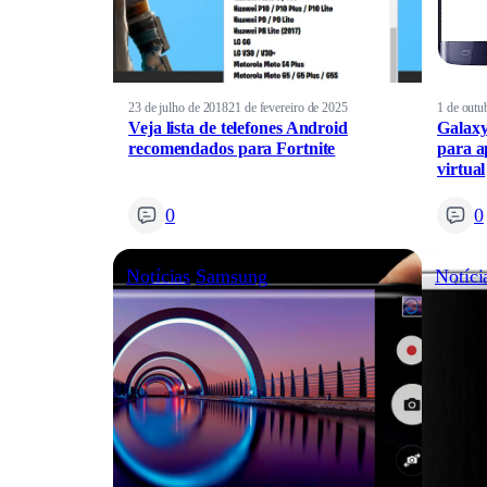
23 de julho de 2018
21 de fevereiro de 2025
1 de outu
Veja lista de telefones Android
Galaxy
recomendados para Fortnite
para a
virtual
0
0
Notícias
Samsung
Notíci