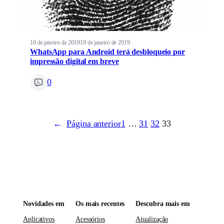
10 de janeiro de 2019
19 de janeiro de 2019
WhatsApp para Android terá desbloqueio por
impressão digital em breve
0
←
Página anterior
1
…
31
32
33
Novidades em
Os mais recentes
Descubra mais em
Aplicativos
Acessórios
Atualização