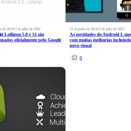
ho de 2024
15 de julho de 2024
25 de junho de 2014
13 de julho de 2023
d Lollipop 5.0 e 51 são
As novidades do Android L qu
nados oficialmente pelo Google
com muitas melhorias incluind
novo visual
0