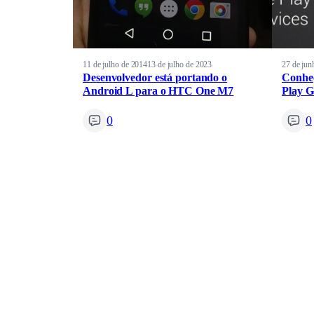
11 de julho de 2014
13 de julho de 2023
27 de jun
Desenvolvedor está portando o
Conheç
Android L para o HTC One M7
Play G
0
0