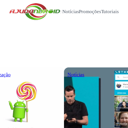
/
Notícias
Promoções
Tutoriais
zação
Notícias