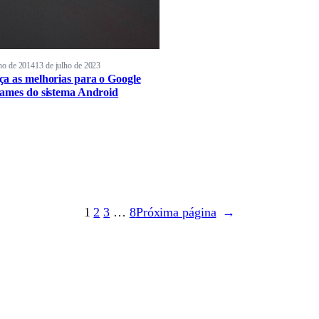
ho de 2014
13 de julho de 2023
a as melhorias para o Google
ames do sistema Android
1
2
3
…
8
Próxima página
→