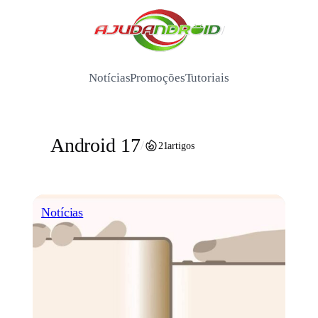
Pular
para
/
o
conteúdo
Notícias
Promoções
Tutoriais
Android 17
/
21
artigos
Notícias