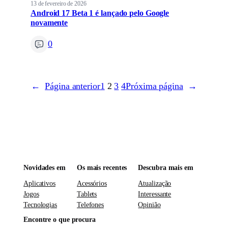
13 de fevereiro de 2026
Android 17 Beta 1 é lançado pelo Google
novamente
0
←
Página anterior
1
2
3
4
Próxima página
→
Novidades em
Os mais recentes
Descubra mais em
Aplicativos
Acessórios
Atualização
Jogos
Tablets
Interessante
Tecnologias
Telefones
Opinião
Encontre o que procura