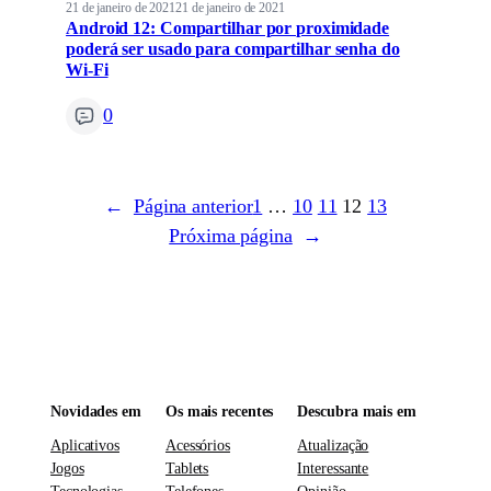
21 de janeiro de 2021
21 de janeiro de 2021
Android 12: Compartilhar por proximidade
poderá ser usado para compartilhar senha do
Wi-Fi
0
←
Página anterior
1
…
10
11
12
13
Próxima página
→
Novidades em
Os mais recentes
Descubra mais em
Aplicativos
Acessórios
Atualização
Jogos
Tablets
Interessante