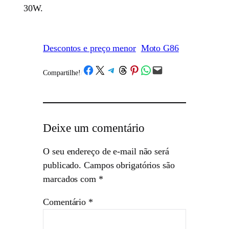
30W.
Descontos e preço menor
Moto G86
Share on Facebook
Share on X
Share on Telegram
Share on Threads
Share on Pinterest
Share on WhatsApp
Email this Page
Compartilhe!
/
Deixe um comentário
O seu endereço de e-mail não será
publicado.
Campos obrigatórios são
marcados com
*
Comentário
*