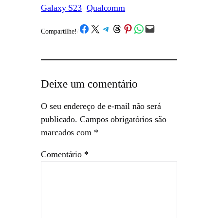
Galaxy S23
Qualcomm
Share on Facebook
Share on X
Share on Telegram
Share on Threads
Share on Pinterest
Share on WhatsApp
Email this Page
Compartilhe!
/
Deixe um comentário
O seu endereço de e-mail não será
publicado.
Campos obrigatórios são
marcados com
*
Comentário
*