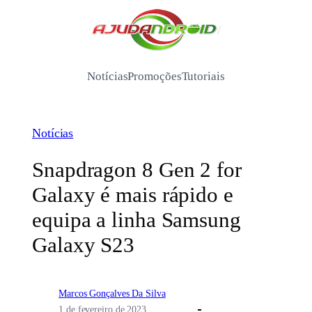
Pular
para
/
o
conteúdo
Notícias
Promoções
Tutoriais
Notícias
Snapdragon 8 Gen 2 for
Galaxy é mais rápido e
equipa a linha Samsung
Galaxy S23
Marcos Gonçalves Da Silva
1 de fevereiro de 2023