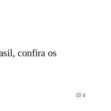
il, confira os
0