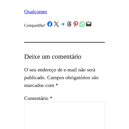
Qualcomm
Share on Facebook
Share on X
Share on Telegram
Share on Threads
Share on Pinterest
Share on WhatsApp
Email this Page
Compartilhe!
/
Deixe um comentário
O seu endereço de e-mail não será
publicado.
Campos obrigatórios são
marcados com
*
Comentário
*