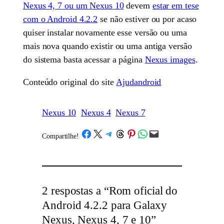
Nexus 4, 7 ou um Nexus 10
devem
estar em tese
com o Android 4.2.2
se não estiver ou por acaso
quiser instalar novamente esse versão ou uma
mais nova quando existir ou uma antiga versão
do sistema basta acessar a página
Nexus images
.
Conteúdo original do site
Ajudandroid
Nexus 10
Nexus 4
Nexus 7
Share on Facebook
Share on X
Share on Telegram
Share on Threads
Share on Pinterest
Share on WhatsApp
Email this Page
Compartilhe!
/
2 respostas a “Rom oficial do
Android 4.2.2 para Galaxy
Nexus, Nexus 4, 7 e 10”