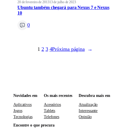
20 de fevereiro de 2013
13 de julho de 2023
Ubuntu também chegará para Nexus 7 e Nexus
10
0
1
2
3
4
Próxima página
→
Novidades em
Os mais recentes
Descubra mais em
Aplicativos
Acessórios
Atualização
Jogos
Tablets
Interessante
Tecnologias
Telefones
Opinião
Encontre o que procura