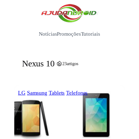
Pular
para
/
o
conteúdo
Notícias
Promoções
Tutoriais
Nexus 10
/
23
artigos
LG
Samsung
Tablets
Telefones