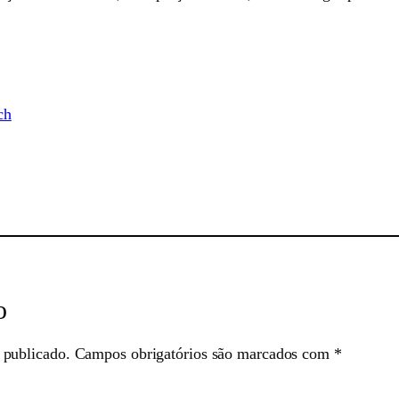
ch
sApp
o
 publicado.
Campos obrigatórios são marcados com
*