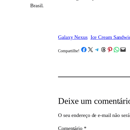
Brasil.
Galaxy Nexus
Ice Cream Sandwi
Share on Facebook
Share on X
Share on Telegram
Share on Threads
Share on Pinterest
Share on What
Email this Page
Compartilhe!
/
Deixe um comentári
O seu endereço de e-mail não será
Comentário
*