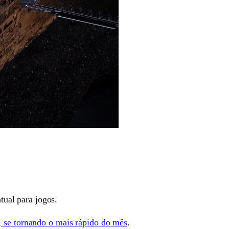
ual para jogos.
, se tornando o mais rápido do mês
.