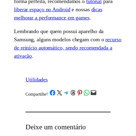
forma perfeita, recomendamos o
tutorial
para
liberar espaço no Android
e nossas
dicas
melhorar a performance em games
.
Lembrando que quem possui aparelho da
Samsung, alguns modelos chegam com o
recurso
de reinício automático, sendo recomendada a
ativação
.
Utilidades
Share on Facebook
Share on X
Share on Telegram
Share on Threads
Share on Pinterest
Share on WhatsApp
Email this Page
Compartilhe!
/
Deixe um comentário