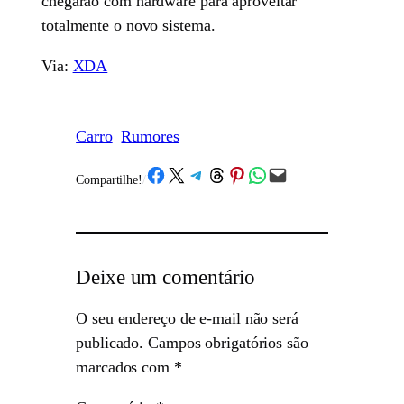
chegarão com hardware para aproveitar
totalmente o novo sistema.
Via:
XDA
Carro
Rumores
Share on Facebook
Share on X
Share on Telegram
Share on Threads
Share on Pinterest
Share on WhatsApp
Email this Page
Compartilhe!
/
Deixe um comentário
O seu endereço de e-mail não será
publicado.
Campos obrigatórios são
marcados com
*