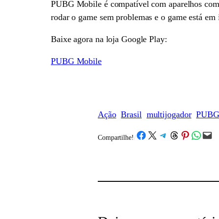
PUBG Mobile é compatível com aparelhos com A
rodar o game sem problemas e o game está em i
Baixe agora na loja Google Play:
PUBG Mobile
Ação
Brasil
multijogador
PUB
Share on Facebook
Share on X
Share on Telegram
Share on Threads
Share on Pinterest
Share on What
Email this Page
Compartilhe!
/